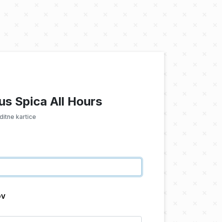
us Spica All Hours
itne kartice
OV