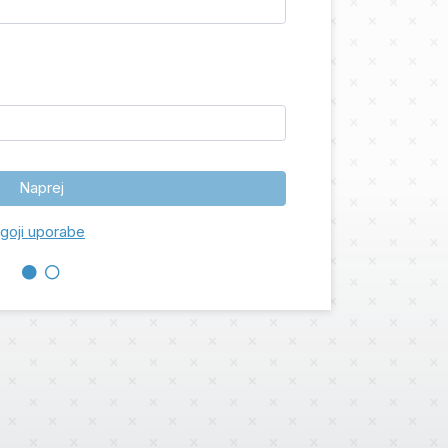
Naprej
goji uporabe